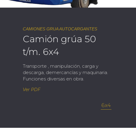
CAMIONES GRUA AUTOCARGANTES
Camión grúa 50
t/m. 6x4
Transporte , manipulación, carga y
descarga, demercancías y maquinaria.
Funciones diversas en obra.
Ver PDF
6x4