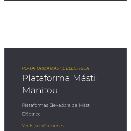
PLATAFORMA MÁSTIL ELÉCTRICA
Plataforma Mástil
Manitou
Plataformas Elevadora de Mástil
Eléctrica
Ver Especificaciones