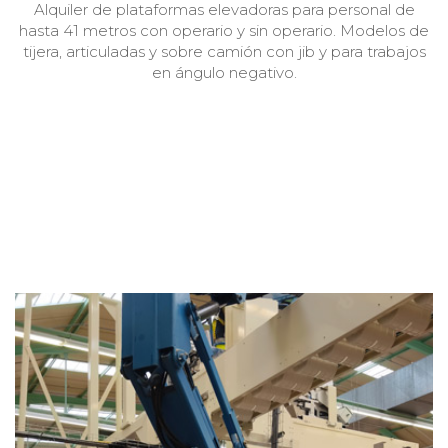
Alquiler de plataformas elevadoras para personal de
hasta 41 metros con operario y sin operario. Modelos de
tijera, articuladas y sobre camión con jib y para trabajos
en ángulo negativo.