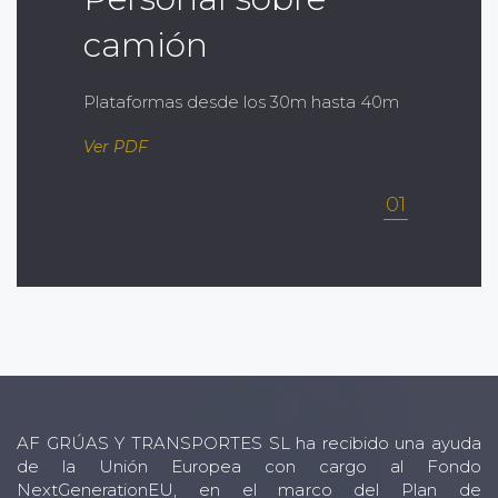
camión
Plataformas desde los 30m hasta 40m
Ver PDF
01
AF GRÚAS Y TRANSPORTES SL ha recibido una ayuda
de la Unión Europea con cargo al Fondo
NextGenerationEU, en el marco del Plan de