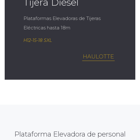
Tijera Diésel
Plataformas Elevadoras de Tijeras
Eléctricas hasta 18m
H12-15-18 SXL
HAULOTTE
Plataforma Elevadora de personal