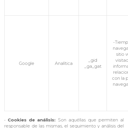
-Tiemp
navega
sitio
_gid
visita
Google
Analítica
_ga_gat
inform
relaci
con la 
navega
•
Cookies de análisis:
Son aquéllas que permiten al
responsable de las mismas, el seguimiento y análisis del