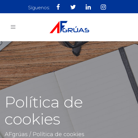
Síguenos:
Toggle
957 32 28 32
Ubicación
navigation
Política de
cookies
AFgrúas
/
Política de cookies